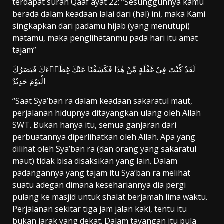
terdapat surah Qaaf ayat 22: “Sesungguhnya kamu
berada dalam keadaan lalai dari (hal) ini, maka Kami
singkapkan dari padamu hijab (yang menutupi)
matamu, maka penglihatanmu pada hari itu amat
tajam”
لَقَدْ كُنْتَ فِيْ غَفْلَةٍ مِّنْ هٰذَا فَكَشَفْنَا عَنْكَ غِطَاۤءَكَ فَبَصَرُكَ
الْيَوْمَ حَدِيْدٌ
“Saat Sya’ban ra dalam keadaan sakaratul maut,
perjalanan hidupnya ditayangkan ulang oleh Allah
SWT. Bukan hanya itu, semua ganjaran dari
perbuatannya diperlihatkan oleh Allah. Apa yang
dilihat oleh Sya’ban ra (dan orang yang sakaratul
maut) tidak bisa disaksikan yang lain. Dalam
padangannya yang tajam itu Sya’ban ra melihat
suatu adegan dimana kesehariannya dia pergi
pulang ke masjid untuk shalat berjamah lima waktu.
Perjalanan sekitar tiga jam jalan kaki, tentu itu
bukan jarak yang dekat. Dalam tayangan itu pula