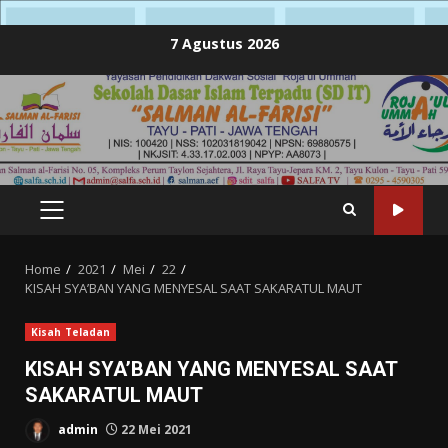
Skip
7 Agustus 2026
to
content
PRIMARY
MENU
Home
2021
Mei
22
KISAH SYA’BAN YANG MENYESAL SAAT SAKARATUL MAUT
Kisah Teladan
KISAH SYA’BAN YANG MENYESAL SAAT
SAKARATUL MAUT
admin
22 Mei 2021