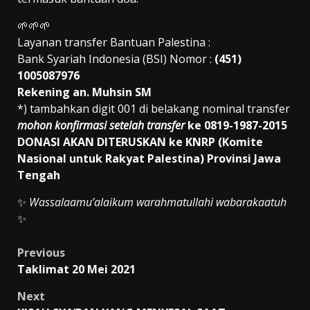
🌱🌱🌱
Layanan transfer Bantuan Palestina :
Bank Syariah Indonesia (BSI) Nomor :
(451)
1005087976
Rekening an. Muhsin SM
*) tambahkan digit 001 di belakang nominal transfer
mohon konfirmasi setelah transfer
ke 0819-1987-2015
DONASI AKAN DITERUSKAN ke KNRP (Komite
Nasional untuk Rakyat Palestina) Provinsi Jawa
Tengah
✨
Wassalaamu’alaikum warahmatullahi wabarakaatuh
✨
Post
Previous
Taklimat 20 Mei 2021
navigation
Next