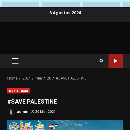
Skip
8 Agustus 2026
to
content
PRIMARY
MENU
Home
2021
Mei
20
#SAVE PALESTINE
Dunia Islam
#SAVE PALESTINE
admin
20 Mei 2021