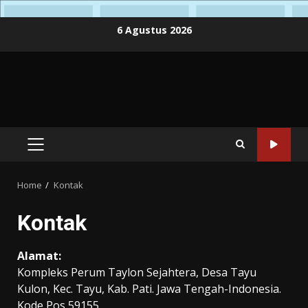
Skip
6 Agustus 2026
to
content
PRIMARY
MENU
Home
Kontak
Kontak
Alamat:
Kompleks Perum Taylon Sejahtera, Desa Tayu
Kulon, Kec. Tayu, Kab. Pati. Jawa Tengah-Indonesia.
Kode Pos 59155