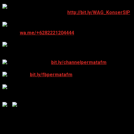
Untuk mendaftar dan bergabung via
Zoom Meeting
silahkan klik tautan dibawah:
http://bit.ly/WAG_KonserSIP
Jika berminat menjadi peserta lelang, silakan kontak
panitia:
wa.me/+6282221204444
(Ust Subroto)
Kegiatan ini juga dapat disaksikan secara live
melalui saluran:
Youtube channel:
bit.ly/channelpermatafm
Link FB:
bit.ly/fbpermatafm
jangan sampai ketinggalan yaa Jazakumullah
Khairan Katsiran
Follow Us:
Instagram :@knrpjateng
Facebook : KNRP Jawa Tengah