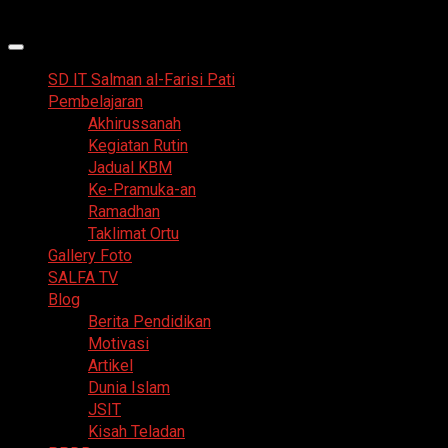
Skip
8 Agustus 2026
to
Primary
content
Menu
SD IT Salman al-Farisi Pati
Pembelajaran
Akhirussanah
Kegiatan Rutin
Jadual KBM
Ke-Pramuka-an
Ramadhan
Taklimat Ortu
Gallery Foto
SALFA TV
Blog
Berita Pendidikan
Motivasi
Artikel
Dunia Islam
JSIT
Kisah Teladan