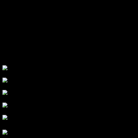
1. Azzam Haroki
2. Paduan Suara Al Quds
3. Nadjah Squad
4. Nafafira feat Fia
5. SMJ (Sahabat Musisi Jalanan)
Palestine Live Update (Syaikh dan Anak Palestina)
Lelang Donasi
Live Moment Bersama Anak Palestina
Doa Bersama
Ahad, 23 Mei 2021
15.30 WIB – Selesai