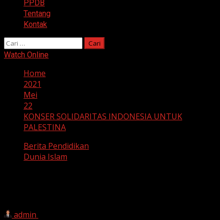
PPDB
Tentang
Kontak
Cari
untuk:
Watch Online
Home
2021
Mei
22
KONSER SOLIDARITAS INDONESIA UNTUK
PALESTINA
Berita Pendidikan
Dunia Islam
KONSER SOLIDARITAS INDONESIA
UNTUK PALESTINA
admin
22 Mei 2021