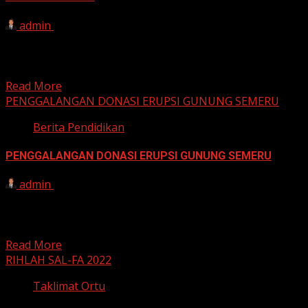
admin
23 Desember 2021
PANGGILAN BERJUANG FORMASI: A. GURU KELAS B.
GURU QUR’AN C. SECURITY Syarat & Ketentuan: Syarat
Umum...
Read More
PENGGALANGAN DONASI ERUPSI GUNUNG SEMERU
Berita Pendidikan
PENGGALANGAN DONASI ERUPSI GUNUNG SEMERU
admin
6 Desember 2021
“Dan barang siapa yang meringankan (beban) seorang
Muslim yang sedang kesulitan, maka Allah akan
meringankan (bebannya) di...
Read More
RIHLAH SAL-FA 2022
Taklimat Ortu