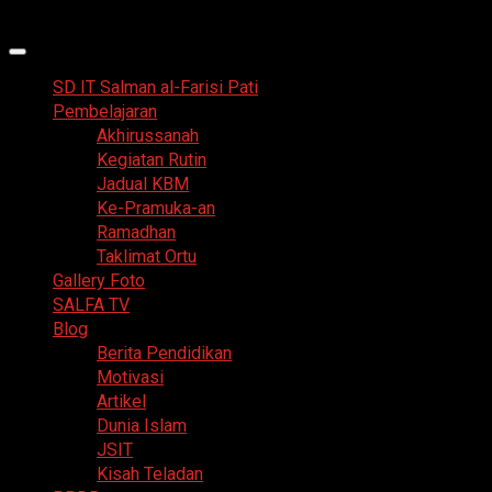
Skip
8 Agustus 2026
to
Primary
content
Menu
SD IT Salman al-Farisi Pati
Pembelajaran
Akhirussanah
Kegiatan Rutin
Jadual KBM
Ke-Pramuka-an
Ramadhan
Taklimat Ortu
Gallery Foto
SALFA TV
Blog
Berita Pendidikan
Motivasi
Artikel
Dunia Islam
JSIT
Kisah Teladan