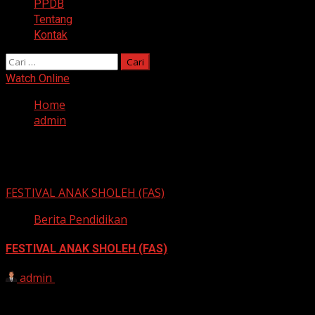
PPDB
Tentang
Kontak
Cari
untuk:
Watch Online
Home
admin
admin
FESTIVAL ANAK SHOLEH (FAS)
Berita Pendidikan
FESTIVAL ANAK SHOLEH (FAS)
admin
13 November 2022
Bismillahirrohmaanirrohiim Hai … Hai … Hai … Ada kabar
gembira nih buat sobat SalFa dimanapun kamu berada…...