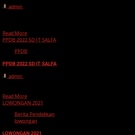
admin
31 Maret 2022
Alhamdulillah kegiatan TARHIB RAMADHAN 1443 H yang
diselenggarakan oleh SD IT Salman al-Farisi pada Hari
Selasa, 29...
Read More
PPDB 2022 SD IT SALFA
PPDB
PPDB 2022 SD IT SALFA
admin
22 Februari 2022
[PPDB SDIT SALMAN AL-FARISI T.P. 2022 / 2023] Ada
kabar gembira buat kalian semua nih, Alhamdulillah...
Read More
LOWONGAN 2021
Berita Pendidikan
lowongan
LOWONGAN 2021