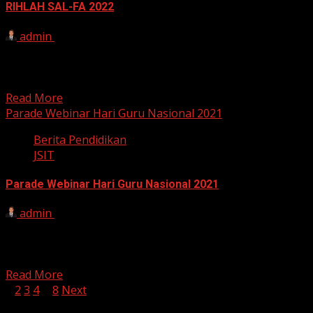
RIHLAH SAL-FA 2022
admin
5 Desember 2021
RIHLAH SALFA 2022 “Maka apakah mereka tidak berjalan
di muka bumi, lalu mereka mempunyai hati yang
dengan...
Read More
Parade Webinar Hari Guru Nasional 2021
Berita Pendidikan
JSIT
Parade Webinar Hari Guru Nasional 2021
admin
21 November 2021
Para ustadz/ ustadzah yang dimuliakan Allah SWT.
Berikut kami sampaikan Jadwal Lengkap Parade Webinar
dalam...
Read More
Paginasi
1
2
3
4
…
8
Next
pos