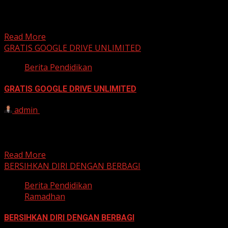
DIBUTUHKAN SEGERA…!!! FORMASI: A. GURU KELAS B.
GURU QUR’AN C. SECURITY D. DRIVER Syarat &
Ketentuan: Syarat...
Read More
GRATIS GOOGLE DRIVE UNLIMITED
Berita Pendidikan
GRATIS GOOGLE DRIVE UNLIMITED
admin
17 Mei 2022
.- HP lemot karena sudah penuh? .- Laptop nge-hank
karena kebanyakan data? .- Berkali-kali hapus file
karena...
Read More
BERSIHKAN DIRI DENGAN BERBAGI
Berita Pendidikan
Ramadhan
BERSIHKAN DIRI DENGAN BERBAGI