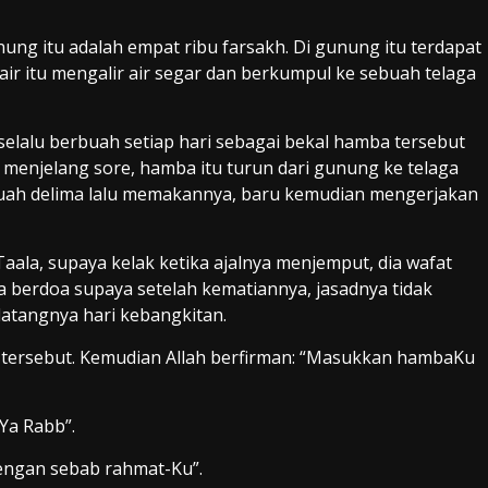
unung itu adalah empat ribu farsakh. Di gunung itu terdapat
 air itu mengalir air segar dan berkumpul ke sebuah telaga
elalu berbuah setiap hari sebagai bekal hamba tersebut
li menjelang sore, hamba itu turun dari gunung ke telaga
buah delima lalu memakannya, baru kemudian mengerjakan
Taala, supaya kelak ketika ajalnya menjemput, dia wafat
a berdoa supaya setelah kematiannya, jasadnya tidak
datangnya hari kebangkitan.
tersebut. Kemudian Allah berfirman: “Masukkan hambaKu
Ya Rabb”.
engan sebab rahmat-Ku”.