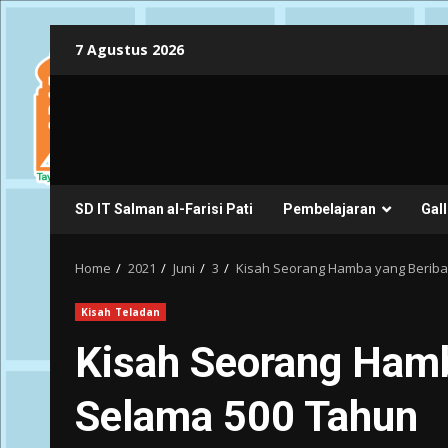
Skip
7 Agustus 2026
to
content
SD IT Salman al-Farisi Pati
Pembelajaran
Gall
Home
2021
Juni
3
Kisah Seorang Hamba yang Berib
Kisah Teladan
Kisah Seorang Ham
Selama 500 Tahun