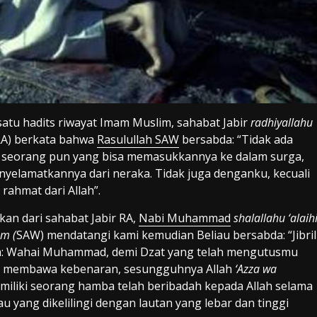
atu hadits riwayat Imam Muslim, sahabat Jabir
radhiyallahu
RA) berkata bahwa
Rasulullah SAW
bersabda: “Tidak ada
 seorang pun yang bisa memasukkannya ke dalam surga,
yelamatkannya dari neraka. Tidak juga denganku, kecuali
rahmat dari Allah”.
kan dari sahabat Jabir RA,
Nabi Muhammad
shalallahu ‘alaih
am (
SAW) mendatangi kami kemudian Beliau bersabda: “Jibril
a: Wahai Muhammad, demi Dzat yang telah mengutusmu
 membawa kebenaran, sesungguhnya Allah
‘Azza wa
miliki seorang hamba telah beribadah kepada Allah selama
u yang dikelilingi dengan lautan yang lebar dan tinggi