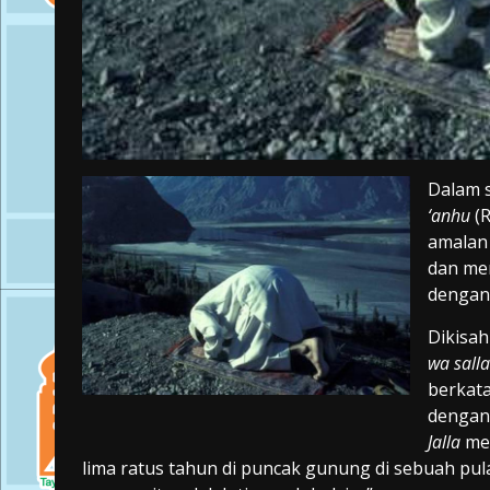
Dalam s
‘anhu
(
amalan
dan men
dengan 
Dikisah
wa sall
berkat
dengan
Jalla
me
lima ratus tahun di puncak gunung di sebuah pula