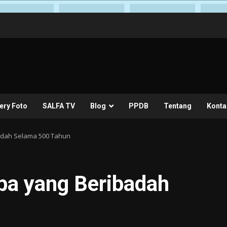
ery Foto
SALFA TV
Blog
PPDB
Tentang
Konta
adah Selama 500 Tahun
ba yang Beribadah