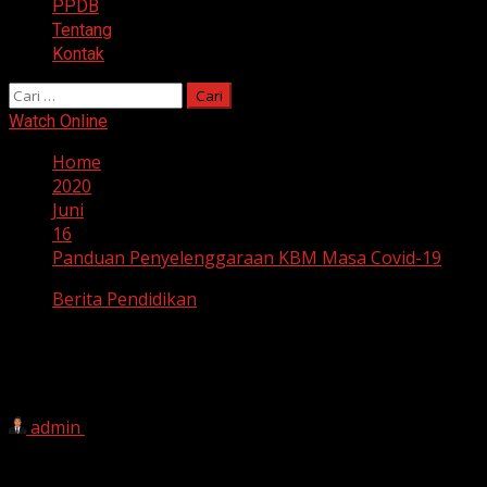
PPDB
Tentang
Kontak
Cari
untuk:
Watch Online
Home
2020
Juni
16
Panduan Penyelenggaraan KBM Masa Covid-19
Berita Pendidikan
Panduan Penyelenggaraan KBM Masa
Covid-19
admin
16 Juni 2020