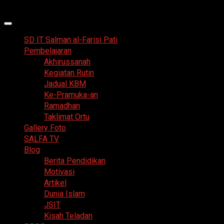
Skip
6 Agustus 2026
to
Primary
content
Menu
SD IT Salman al-Farisi Pati
Pembelajaran
Akhirussanah
Kegiatan Rutin
Jadual KBM
Ke-Pramuka-an
Ramadhan
Taklimat Ortu
Gallery Foto
SALFA TV
Blog
Berita Pendidikan
Motivasi
Artikel
Dunia Islam
JSIT
Kisah Teladan