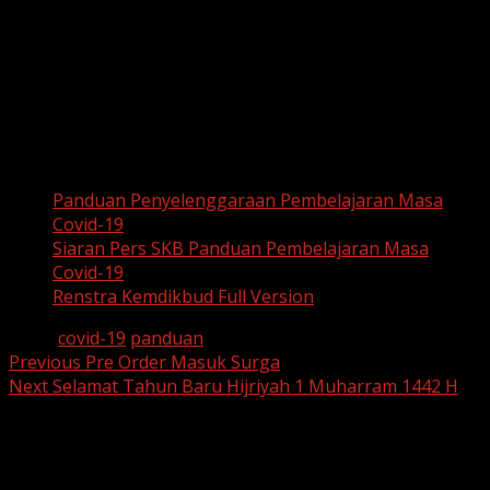
berada di bawah naungan Kementerian Agama (RA, MI,
MTs, MA, dan Pesantren), kurang lebih akan sama tapi
baru akan diumumkan resmi oleh Kemenag sekitar 2 hari
ke depan.
Untuk panduan lengkapnya bisa diunduh pada tautan
berikut ini:
Panduan Penyelenggaraan Pembelajaran Masa
Covid-19
Siaran Pers SKB Panduan Pembelajaran Masa
Covid-19
Renstra Kemdikbud Full Version
Tags:
covid-19
panduan
Post
Previous
Pre Order Masuk Surga
Next
Selamat Tahun Baru Hijriyah 1 Muharram 1442 H
navigation
Tinggalkan Balasan
Alamat email Anda tidak akan dipublikasikan.
Ruas yang