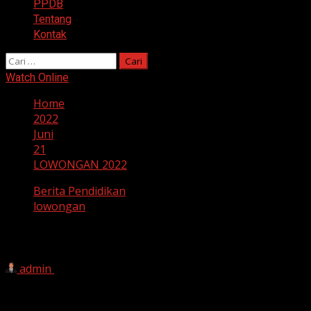
PPDB
Tentang
Kontak
Cari
untuk:
Watch Online
Home
2022
Juni
21
LOWONGAN 2022
Berita Pendidikan
lowongan
LOWONGAN 2022
admin
21 Juni 2022