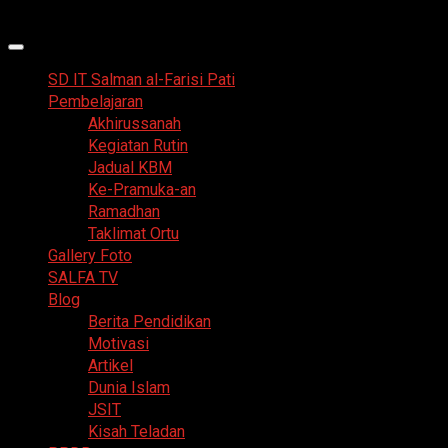
Skip
7 Agustus 2026
to
Primary
content
Menu
SD IT Salman al-Farisi Pati
Pembelajaran
Akhirussanah
Kegiatan Rutin
Jadual KBM
Ke-Pramuka-an
Ramadhan
Taklimat Ortu
Gallery Foto
SALFA TV
Blog
Berita Pendidikan
Motivasi
Artikel
Dunia Islam
JSIT
Kisah Teladan