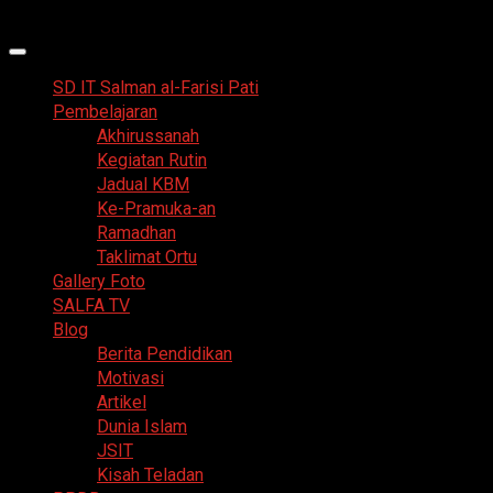
Skip
6 Agustus 2026
to
Primary
content
Menu
SD IT Salman al-Farisi Pati
Pembelajaran
Akhirussanah
Kegiatan Rutin
Jadual KBM
Ke-Pramuka-an
Ramadhan
Taklimat Ortu
Gallery Foto
SALFA TV
Blog
Berita Pendidikan
Motivasi
Artikel
Dunia Islam
JSIT
Kisah Teladan