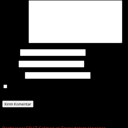
Komentar
*
Nama
*
Email
*
Situs Web
Simpan nama, email, dan situs web saya pada
peramban ini untuk komentar saya berikutnya.
Related Stories