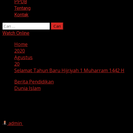
PPDB
Tentang
Kontak
Cari
untuk:
Watch Online
Home
2020
Agustus
20
Selamat Tahun Baru Hijriyah 1 Muharram 1442 H
Berita Pendidikan
Dunia Islam
Selamat Tahun Baru Hijriyah 1
Muharram 1442 H
admin
20 Agustus 2020