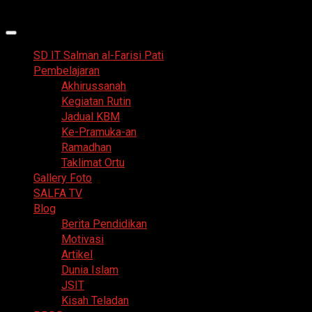
Skip
7 Agustus 2026
to
Primary
content
Menu
SD IT Salman al-Farisi Pati
Pembelajaran
Akhirussanah
Kegiatan Rutin
Jadual KBM
Ke-Pramuka-an
Ramadhan
Taklimat Ortu
Gallery Foto
SALFA TV
Blog
Berita Pendidikan
Motivasi
Artikel
Dunia Islam
JSIT
Kisah Teladan