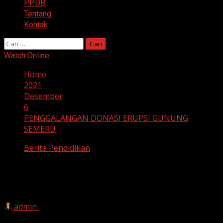
PPDB
Tentang
Kontak
Cari
untuk:
Watch Online
Home
2021
Desember
6
PENGGALANGAN DONASI ERUPSI GUNUNG
SEMERU
Berita Pendidikan
PENGGALANGAN DONASI ERUPSI
GUNUNG SEMERU
admin
6 Desember 2021