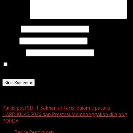
Komentar
*
Nama
*
Email
*
Situs Web
Simpan nama, email, dan situs web saya pada
peramban ini untuk komentar saya berikutnya.
Related Stories
Partisipasi SD IT Salman al-Farisi dalam Upacara
HARDIKNAS 2026 dan Prestasi Membanggakan di Ajang
POPDA
Berita Pendidikan