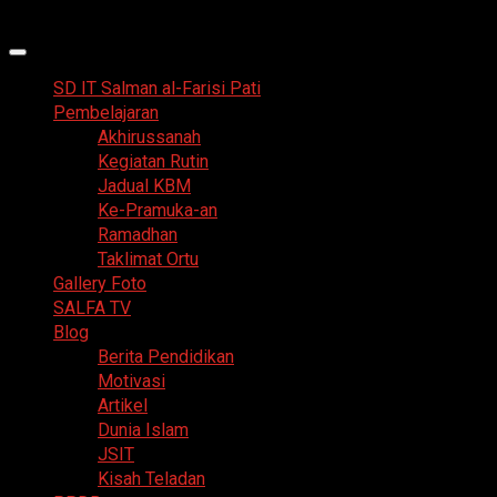
Skip
6 Agustus 2026
to
Primary
content
Menu
SD IT Salman al-Farisi Pati
Pembelajaran
Akhirussanah
Kegiatan Rutin
Jadual KBM
Ke-Pramuka-an
Ramadhan
Taklimat Ortu
Gallery Foto
SALFA TV
Blog
Berita Pendidikan
Motivasi
Artikel
Dunia Islam
JSIT
Kisah Teladan