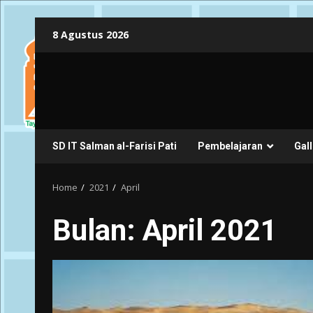
Skip
8 Agustus 2026
to
content
SD IT Salman al-Farisi Pati
Pembelajaran
Gall
Home
2021
April
Bulan:
April 2021