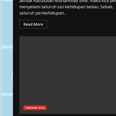
akhlak Rasulullah Muhammad SAW, maka kita per
menyelami seluruh sisi kehidupan beliau. Sebab,
seluruh perikehidupan...
Read More
Taklimat Ortu