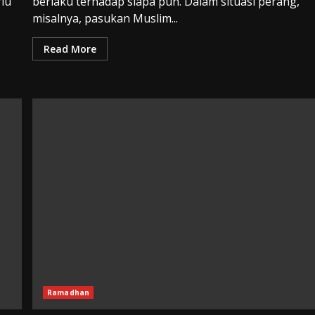
lu
berlaku terhadap siapa pun. Dalam situasi perang,
misalnya, pasukan Muslim...
Read More
Ramadhan