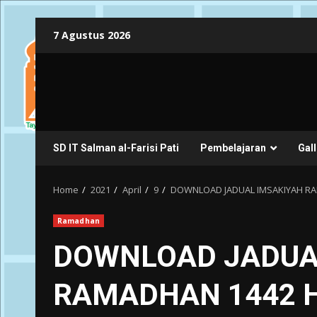
Skip
7 Agustus 2026
to
content
SD IT Salman al-Farisi Pati
Pembelajaran
Gall
Home
2021
April
9
DOWNLOAD JADUAL IMSAKIYAH RA
Ramadhan
DOWNLOAD JADUA
RAMADHAN 1442 H