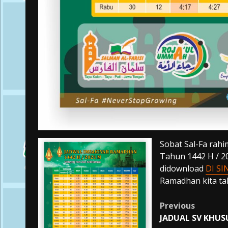
Sobat Sal-Fa rahi
Tahun 1442 H / 20
didownload
DI SI
Ramadhan kita tah
Post
Previous
JADUAL SV KHUS