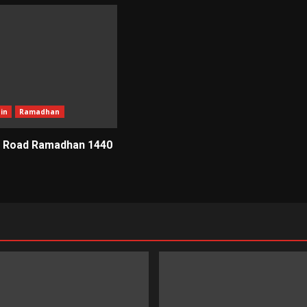
in
Ramadhan
he Road Ramadhan 1440