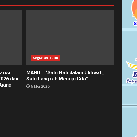
Kegiatan Rutin
arisi
MABIT : “Satu Hati dalam Ukhwah,
026 dan
Satu Langkah Menuju Cita”
Ajang
6 Mei 2026