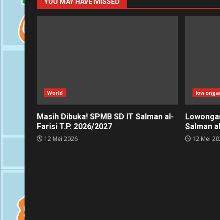
YOU MAY HAVE MISSED
World
lowonga
Masih Dibuka! SPMB SD IT Salman al-
Lowongan
Farisi T.P. 2026/2027
Salman al
12 Mei 2026
12 Mei 20