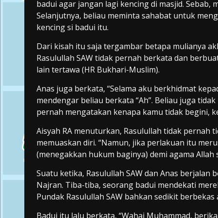
badui agar jangan lagi kencing di masjid. Sebab, 
Selanjutnya, beliau meminta sahabat untuk meng
kencing si badui itu.
Dari kisah itu saja tergambar betapa mulianya 
Rasulullah SAW tidak pernah berkata dan berbua
lain tertawa (HR Bukhari-Muslim).
Anas juga berkata, “Selama aku berkhidmat kepad
mendengar beliau berkata “Ah”. Beliau juga tida
pernah mengatakan kenapa kamu tidak begini, ke
Aisyah RA menuturkan, Rasulullah tidak pernah 
memuaskan diri. “Namun, jika perlakuan itu mer
(menegakkan hukum baginya) demi agama Allah se
Suatu ketika, Rasulullah SAW dan Anas berjalan 
Najran. Tiba-tiba, seorang badui mendekati mer
Pundak Rasulullah SAW bahkan sedikit berbekas ak
Badui itu lalu berkata, “Wahai Muhammad, berika