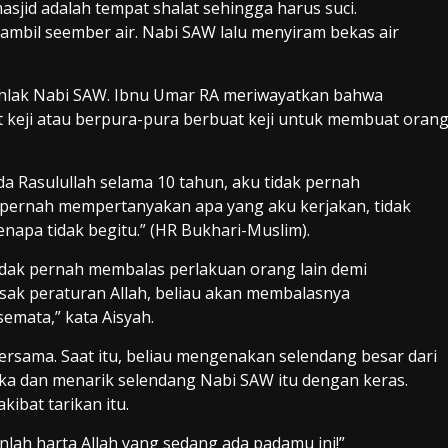
masjid adalah tempat shalat sehingga harus suci.
ambil seember air. Nabi SAW lalu menyiram bekas air
akhlak Nabi SAW. Ibnu Umar RA meriwayatkan bahwa
t keji atau berpura-pura berbuat keji untuk membuat oran
a Rasulullah selama 10 tahun, aku tidak pernah
k pernah mempertanyakan apa yang aku kerjakan, tidak
napa tidak begitu.” (HR Bukhari-Muslim).
tidak pernah membalas perlakuan orang lain demi
usak peraturan Allah, beliau akan membalasnya
mata,” kata Aisyah.
bersama. Saat itu, beliau mengenakan selendang besar dari
eka dan menarik selendang Nabi SAW itu dengan keras.
ibat tarikan itu.
nlah harta Allah yang sedang ada padamu ini!”