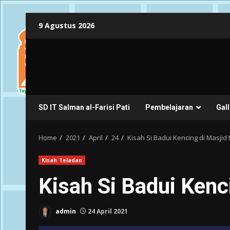
Skip
9 Agustus 2026
to
content
SD IT Salman al-Farisi Pati
Pembelajaran
Gall
Home
2021
April
24
Kisah Si Badui Kencing di Masjid
Kisah Teladan
Kisah Si Badui Kenc
admin
24 April 2021