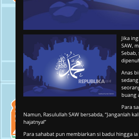
Jika in
SAW, ma
Sebab,
dipenu
Anas bi
sedang 
seorang
buang a
Para sa
Namun, Rasulullah SAW bersabda, “Janganlah kal
hajatnya!”
Para sahabat pun membiarkan si badui hingga ia s