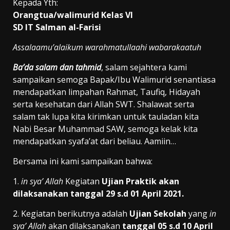
Kepada Yth:
Orangtua/walimurid Kelas VI
SD IT Salman al-Farisi
Assalaamu’alaikum warahmatullaahi wabarakaatuh
Ba’da salam dan tahmid
, salam sejahtera kami
sampaikan semoga Bapak/Ibu Walimurid senantiasa
mendapatkan limpahan Rahmat, Taufiq, Hidayah
serta kesehatan dari Allah SWT. Shalawat serta
salam tak lupa kita kirimkan untuk tauladan kita
Nabi Besar Muhammad SAW, semoga kelak kita
mendapatkan syafa’at dari beliau. Aamiin…
Bersama ini kami sampaikan bahwa:
1.
in sya’ Allah
Kegiatan
Ujian Praktik akan
dilaksanakan tanggal 29 s.d 01 April 2021.
2. Kegiatan berikutnya adalah
Ujian Sekolah
yang
in
sya’ Allah
akan dilaksanakan
tanggal 05 s.d 10 April