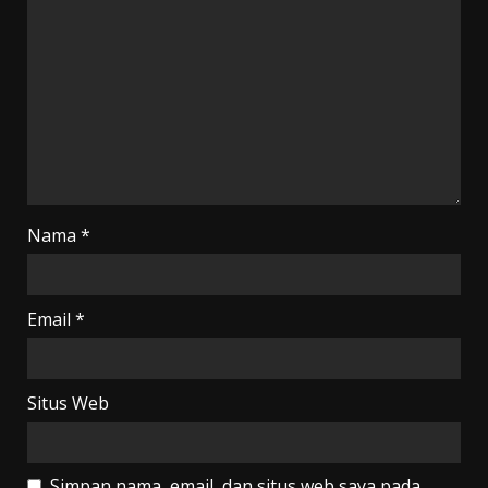
Nama
*
Email
*
Situs Web
Simpan nama, email, dan situs web saya pada