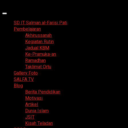
Skip
9 Agustus 2026
to
Primary
content
Menu
SD IT Salman al-Farisi Pati
Pembelajaran
Akhirussanah
Kegiatan Rutin
Jadual KBM
Ke-Pramuka-an
Ramadhan
Taklimat Ortu
Gallery Foto
SALFA TV
Blog
Berita Pendidikan
Motivasi
Artikel
Dunia Islam
JSIT
Kisah Teladan