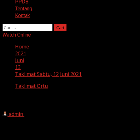
PPDB
Tentang
Kontak
Cari
untuk:
Watch Online
Home
2021
Juni
13
Taklimat Sabtu, 12 Juni 2021
Taklimat Ortu
Taklimat Sabtu, 12 Juni 2021
admin
13 Juni 2021