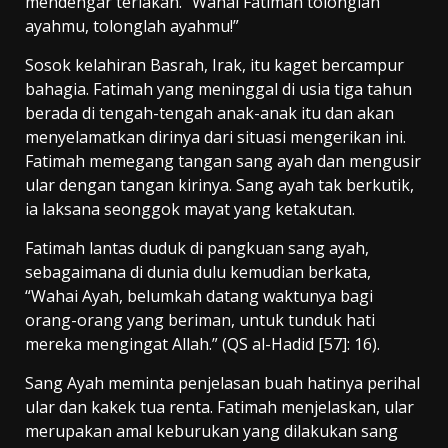
mendengar teriakan. “Wahai Fatimah tolonglah
ayahmu, tolonglah ayahmu!”
Sosok kelahiran Basrah, Irak, itu kaget bercampur
bahagia. Fatimah yang meninggal di usia tiga tahun
berada di tengah-tengah anak-anak itu dan akan
menyelamatkan dirinya dari situasi mengerikan ini.
Fatimah memegang tangan sang ayah dan mengusir
ular dengan tangan kirinya. Sang ayah tak berkutik,
ia laksana seonggok mayat yang ketakutan.
Fatimah lantas duduk di pangkuan sang ayah,
sebagaimana di dunia dulu kemudian berkata,
“Wahai Ayah, belumkah datang waktunya bagi
orang-orang yang beriman, untuk tunduk hati
mereka mengingat Allah.” (QS al-Hadid [57]: 16).
Sang Ayah meminta penjelasan buah hatinya perihal
ular dan kakek tua renta. Fatimah menjelaskan, ular
merupakan amal keburukan yang dilakukan sang