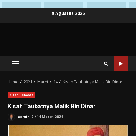
Skip
9 Agustus 2026
to
content
PRIMARY
MENU
Home
2021
Maret
14
Kisah Taubatnya Malik Bin Dinar
Kisah Teladan
Kisah Taubatnya Malik Bin Dinar
admin
14 Maret 2021