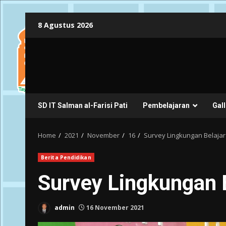
Skip
8 Agustus 2026
to
content
SD IT Salman al-Farisi Pati
Pembelajaran
Gall
Home
2021
November
16
Survey Lingkungan Belajar 
Berita Pendidikan
Survey Lingkungan B
admin
16 November 2021