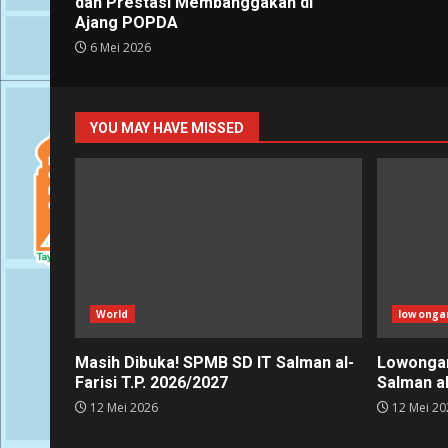
dan Prestasi Membanggakan di
Ajang POPDA
6 Mei 2026
YOU MAY HAVE MISSED
World
lowonga
Masih Dibuka! SPMB SD IT Salman al-
Lowongan
Farisi T.P. 2026/2027
Salman al
12 Mei 2026
12 Mei 20