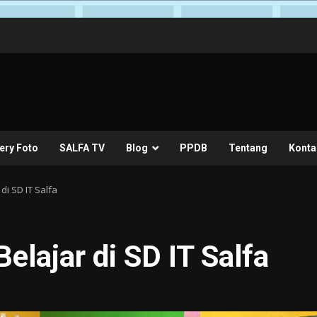
ery Foto
SALFA TV
Blog
PPDB
Tentang
Konta
di SD IT Salfa
elajar di SD IT Salfa