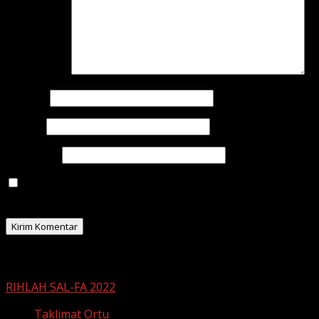
Komentar
*
Nama
*
Email
*
Situs Web
Simpan nama, email, dan situs web saya pada
peramban ini untuk komentar saya berikutnya.
Related Stories
RIHLAH SAL-FA 2022
Taklimat Ortu