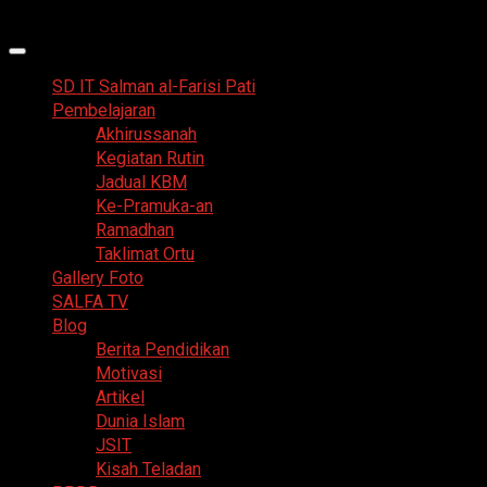
Skip
8 Agustus 2026
to
Primary
content
Menu
SD IT Salman al-Farisi Pati
Pembelajaran
Akhirussanah
Kegiatan Rutin
Jadual KBM
Ke-Pramuka-an
Ramadhan
Taklimat Ortu
Gallery Foto
SALFA TV
Blog
Berita Pendidikan
Motivasi
Artikel
Dunia Islam
JSIT
Kisah Teladan