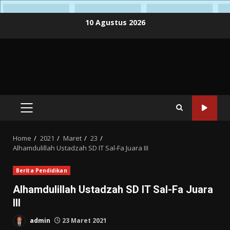
Skip
10 Agustus 2026
to
content
PRIMARY
MENU
Home
2021
Maret
23
Alhamdulillah Ustadzah SD IT Sal-Fa Juara III
Berita Pendidikan
Alhamdulillah Ustadzah SD IT Sal-Fa Juara
III
admin
23 Maret 2021