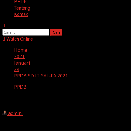
PPDB
Tentang
Kontak
Cari
untuk:
Watch Online
Home
2021
Januari
29
PPDB SD IT SAL-FA 2021
PPDB
PPDB SD IT SAL-FA 2021
admin
29 Januari 2021