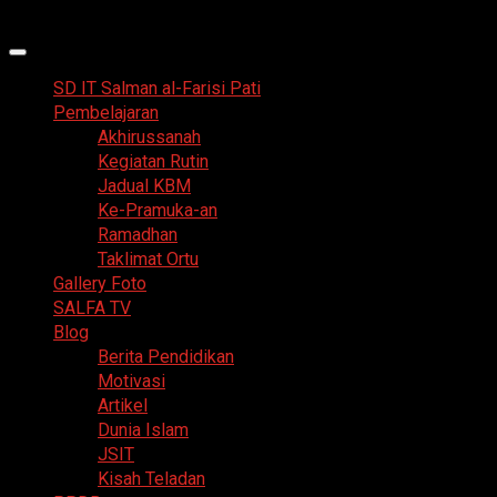
Skip
6 Agustus 2026
to
Primary
content
Menu
SD IT Salman al-Farisi Pati
Pembelajaran
Akhirussanah
Kegiatan Rutin
Jadual KBM
Ke-Pramuka-an
Ramadhan
Taklimat Ortu
Gallery Foto
SALFA TV
Blog
Berita Pendidikan
Motivasi
Artikel
Dunia Islam
JSIT
Kisah Teladan