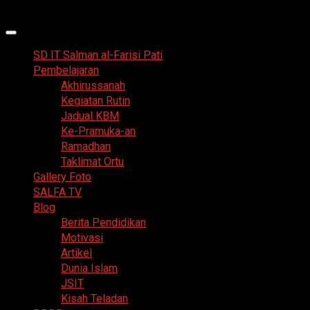
Skip
9 Agustus 2026
to
Primary
content
Menu
SD IT Salman al-Farisi Pati
Pembelajaran
Akhirussanah
Kegiatan Rutin
Jadual KBM
Ke-Pramuka-an
Ramadhan
Taklimat Ortu
Gallery Foto
SALFA TV
Blog
Berita Pendidikan
Motivasi
Artikel
Dunia Islam
JSIT
Kisah Teladan