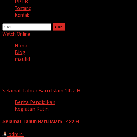
PPDB
Tentang
Kontak
Cari
untuk:
Watch Online
Home
Blog
maulid
maulid
Selamat Tahun Baru Islam 1422 H
Berita Pendidikan
Kegiatan Rutin
Selamat Tahun Baru Islam 1422 H
admin
16 Oktober 2020