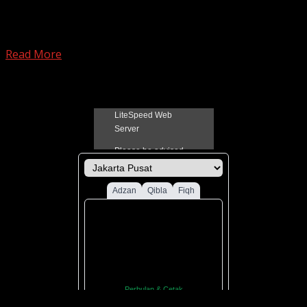
Shahabat Sal-Fa rahimakumullah… Kami mengucapkan
Selamat Tahun Baru Islam 1 Muharram 1422 H Hari
Jum’at yang penuh...
Read More
Jadual Sholat Kabupaten Pati