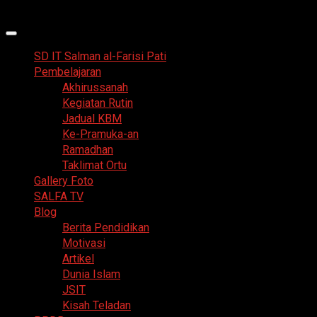
Skip
8 Agustus 2026
to
Primary
content
Menu
SD IT Salman al-Farisi Pati
Pembelajaran
Akhirussanah
Kegiatan Rutin
Jadual KBM
Ke-Pramuka-an
Ramadhan
Taklimat Ortu
Gallery Foto
SALFA TV
Blog
Berita Pendidikan
Motivasi
Artikel
Dunia Islam
JSIT
Kisah Teladan