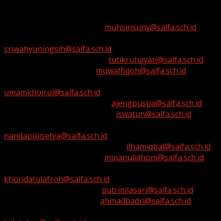
SD IT SALMAN AL-FARISI
1 . Muhsin SM, SS, MPI ==>
muhsinsuny@salfa.sch.id
2 . Sri Wahyuningsih, S.Pd ==>
sriwahyuningsih@salfa.sch.id
3 . Tutik Ruhayati, S.Pd.I ==>
tutikruhayati@salfa.sch.id
4 . Muwaffiqoh, S.Ud ==>
muwaffiqoh@salfa.sch.id
5 . Lisa Khoirul Umam, S.Pd.I ==>
umamkhoirul@salfa.sch.id
6 . Ajeng Pusparani, S.Pd ==>
ajengpuspa@salfa.sch.id
7. Iswatun Khasanah, S.Sy ==>
iswatun@salfa.sch.id
8. Nanda Puji Setyaningsih, S.Pd.Si ==>
nandapujisetya@salfa.sch.id
9. Ilham Iqbal Abdillah, S.Pd.I. ==>
ilhamiqbal@salfa.sch.id
10. Minanul Idhom, SH ==>
minanulidhom@salfa.sch.id
11. Khoridatul Afroh, S.Psi ==>
khoridatulafroh@salfa.sch.id
12. Putri Nilasari, S.Pd ==>
putrinilasari@salfa.sch.id
13. Ahmad Badri, S.Pd ==>
ahmadbadri@salfa.sch.id
14. Laila Mukaromatus S., S.Kom. ==>