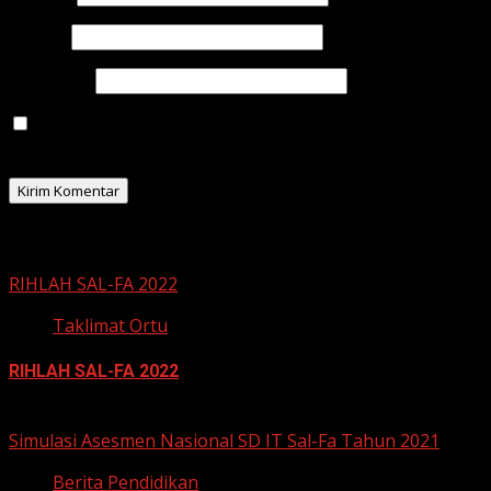
Email
*
Situs Web
Simpan nama, email, dan situs web saya pada
peramban ini untuk komentar saya berikutnya.
Related Stories
RIHLAH SAL-FA 2022
Taklimat Ortu
RIHLAH SAL-FA 2022
5 Desember 2021
Simulasi Asesmen Nasional SD IT Sal-Fa Tahun 2021
Berita Pendidikan