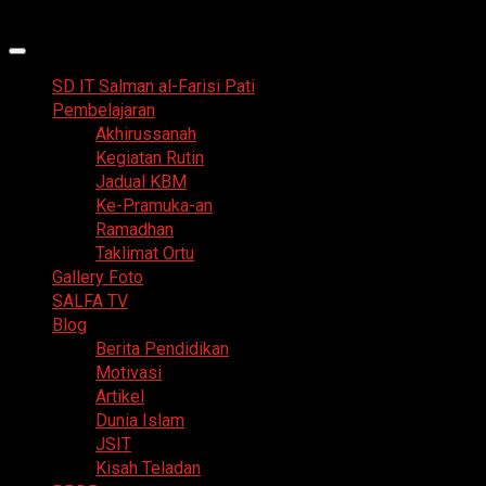
Skip
7 Agustus 2026
to
Primary
content
Menu
SD IT Salman al-Farisi Pati
Pembelajaran
Akhirussanah
Kegiatan Rutin
Jadual KBM
Ke-Pramuka-an
Ramadhan
Taklimat Ortu
Gallery Foto
SALFA TV
Blog
Berita Pendidikan
Motivasi
Artikel
Dunia Islam
JSIT
Kisah Teladan